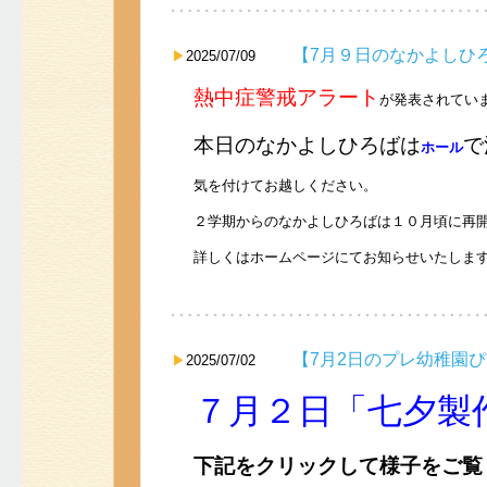
【7月９日のなかよしひ
2025/07/09
熱中症警戒アラート
が発表されてい
本日のなかよしひろばは
で
ホール
気を付けてお越しください。
２学期からのなかよしひろばは１０月頃に再
詳しくはホームページにてお知らせいたしま
【7月2日のプレ幼稚園
2025/07/02
７月２日「七夕製
下記をクリックして様子をご覧