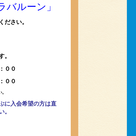
ラバルーン」
ください。
）
す。
：００
：００
い。
ぶに入会希望の方は直
い。