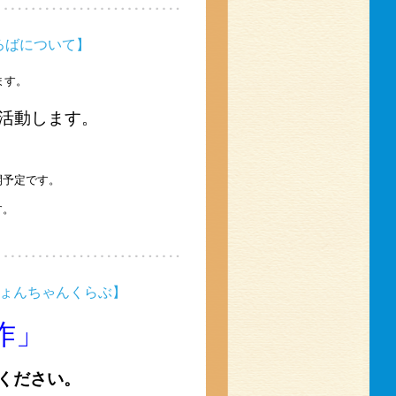
ろばについて】
ます。
活動します。
開予定です。
す。
ぴょんちゃんくらぶ】
作」
ください。